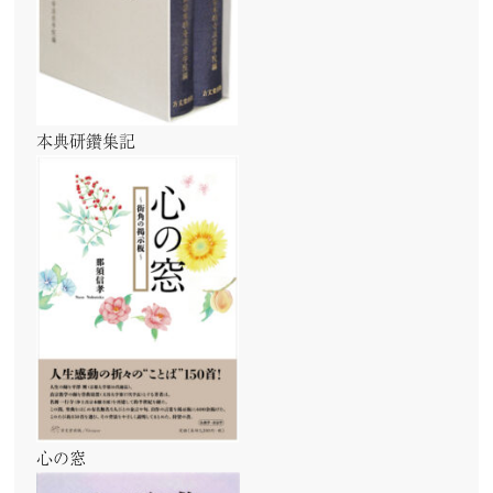
本典研鑽集記
心の窓