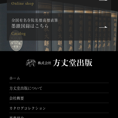
Online shop
全国有名寺院名僧高僧直筆
墨蹟図録はこちら
Catalog
ホーム
方丈堂出版について
会社概要
カタログコレクション
事業紹介